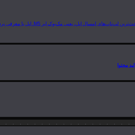
 مک‌بوک ایر M5. اپل با معرفی پردازنده‌های سری M5 دوباره گرد و خاک به…