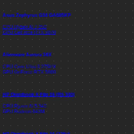
Asus Zephyrus G16 GA605KP
CPU
Ryzen AI 7 350
GPU
GeForce RTX 5070
Alienware Aurora 16X
CPU
Core Ultra 9 275HX
GPU
GeForce RTX 5060
HP Omnibook X Flip 16 (R5 340)
CPU
Ryzen AI 5 340
GPU
Radeon 840M
HP Omnibook X Flip 16 (226v)