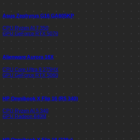
Asus Zephyrus G16 GA605KP
CPU
Ryzen AI 7 350
GPU
GeForce RTX 5070
Alienware Aurora 16X
CPU
Core Ultra 9 275HX
GPU
GeForce RTX 5060
HP Omnibook X Flip 16 (R5 340)
CPU
Ryzen AI 5 340
GPU
Radeon 840M
HP Omnibook X Flip 16 (226v)