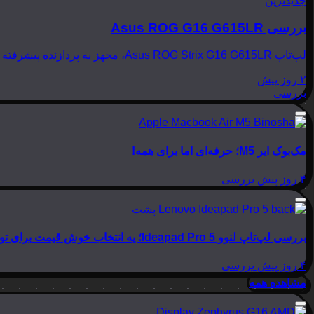
جدیدترین
بررسی Asus ROG G16 G615LR
لپ‌تاپ Asus ROG Strix G16 G615LR، مجهز به پردازنده پیشرفته Intel Core Ultra 9 275HX و کارت گرافیک قدرتمند NVIDIA GeForce RTX 5070Ti، به عنوان یک رقیب تازه‌نفس در عرصه…
۲ روز پیش
بررسی
مک‌بوک ایر M5؛ حرفه‌ای اما برای همه!
۴ روز پیش
بررسی
بررسی لپ‌تاپ لنوو Ideapad Pro 5؛ یه انتخاب خوش قیمت برای تولید محتوا
۴ روز پیش
بررسی
مشاهده همه