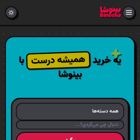
همیشه درست
یه خرید
با
بینوشا