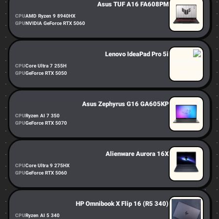
Asus TUF A16 FA608PM
CPU
AMD Ryzen 9 8940HX
GPU
NVIDIA GeForce RTX 5060
Lenovo IdeaPad Pro 5i
CPU
Core Ultra 7 255H
GPU
GeForce RTX 5050
Asus Zephyrus G16 GA605KP
CPU
Ryzen AI 7 350
GPU
GeForce RTX 5070
Alienware Aurora 16X
CPU
Core Ultra 9 275HX
GPU
GeForce RTX 5060
HP Omnibook X Flip 16 (R5 340)
CPU
Ryzen AI 5 340