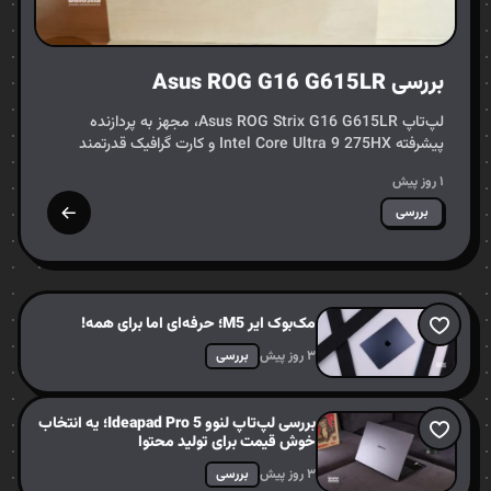
بررسی Asus ROG G16 G615LR
لپ‌تاپ Asus ROG Strix G16 G615LR، مجهز به پردازنده
پیشرفته Intel Core Ultra 9 275HX و کارت گرافیک قدرتمند
NVIDIA GeForce RTX 5070Ti، به عنوان یک رقیب تازه‌نفس در
۱ روز پیش
عرصه…
بررسی
مک‌بوک ایر M5؛ حرفه‌ای اما برای همه!
۳ روز پیش
بررسی
بررسی لپ‌تاپ لنوو Ideapad Pro 5؛ یه انتخاب
خوش قیمت برای تولید محتوا
۳ روز پیش
بررسی