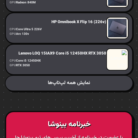
GPU
Radeon 840M
HP Omnibook X Flip 16 (226v)
CPU
Core Ultra 5 226V
GPU
Arc 130v
Lenovo LOQ 15IAX9 Core i5 12450HX RTX 3050
CPU
Core i5 12450HX
GPU
RTX 3050
نمایش همه لپ‌تاپ‌ها
خبرنامه بینوشا
با عضویت در خبرنامه از آخرین بررسی‌های تیم بینوشا جا