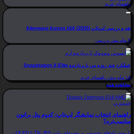
راهنمای خرید
نقد و بررسی لپ‌تاپ Alienware Aurora 16X (2025)
۲ ماه پیش
بررسی
عملکرد چند روزه من با پردازنده Snapdragon X-Elite
۱۸ ماه پیش
راهنمای خرید
مشاهده همه
جدیدترین
راهنمای انتخاب نمایشگر لپ‌تاپ: کدوم پنل براتون
مناسب‌تره؟
با وجود نام‌های تخصصی و پیچیده‌ای مانند TN، IPS یا OLED در