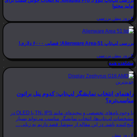
بررسی لپ‌تاپ لنوو Ideapad Pro 5؛ یه انتخاب خوش قیمت برای
تولید محتوا
۲ روز پیش
بررسی
بررسی لپ‌تاپ Alienware Area-51؛ فضایی ۶۰۰۰ دلاری!
۲ روز پیش
بررسی
مشاهده همه
جدیدترین
راهنمای انتخاب نمایشگر لپ‌تاپ: کدوم پنل براتون
مناسب‌تره؟
با وجود نام‌های تخصصی و پیچیده‌ای مانند TN، IPS یا OLED در
مشخصات لپ‌تاپ‌ها، انتخاب نمایشگر مناسب می‌تواند بسیار
گیج‌کننده باشد. در این مقاله از بینوشا، قصد داریم به زبانی…
۶ روز پیش