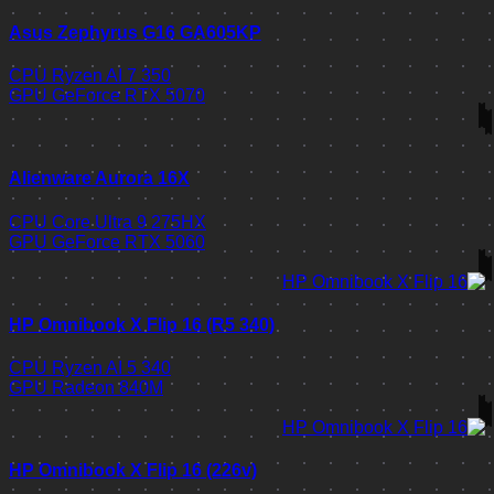
Asus Zephyrus G16 GA605KP
CPU
Ryzen AI 7 350
GPU
GeForce RTX 5070
Alienware Aurora 16X
CPU
Core Ultra 9 275HX
GPU
GeForce RTX 5060
HP Omnibook X Flip 16 (R5 340)
CPU
Ryzen AI 5 340
GPU
Radeon 840M
HP Omnibook X Flip 16 (226v)