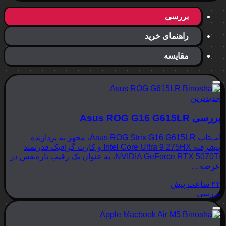
بررسی
راهنمای خرید
مقایسه
جدیدترین
بررسی Asus ROG G16 G615LR
لپ‌تاپ Asus ROG Strix G16 G615LR، مجهز به پردازنده
پیشرفته Intel Core Ultra 9 275HX و کارت گرافیک قدرتمند
NVIDIA GeForce RTX 5070Ti، به عنوان یک رقیب تازه‌نفس در
عرصه…
۲۲ ساعت پیش
بررسی