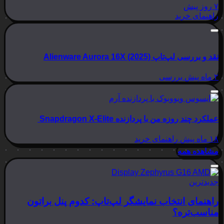
۷ روز پیش
راهنمای خرید
نقد و بررسی لپ‌تاپ Alienware Aurora 16X (2025)
۲ ماه پیش
بررسی
عملکرد چند روزه من با پردازنده Snapdragon X-Elite
۱۸ ماه پیش
راهنمای خرید
مشاهده همه
جدیدترین
راهنمای انتخاب نمایشگر لپ‌تاپ: کدوم پنل براتون
مناسب‌تره؟