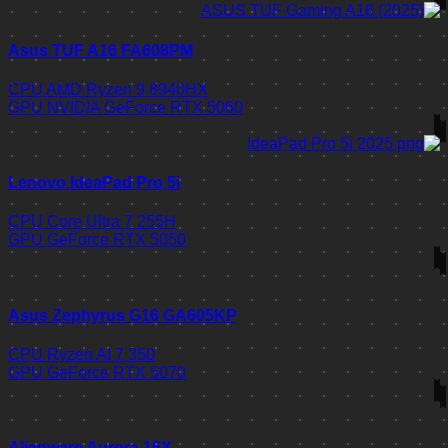
Asus TUF A16 FA608PM
CPU
AMD Ryzen 9 8940HX
GPU
NVIDIA GeForce RTX 5060
Lenovo IdeaPad Pro 5i
CPU
Core Ultra 7 255H
GPU
GeForce RTX 5050
Asus Zephyrus G16 GA605KP
CPU
Ryzen AI 7 350
GPU
GeForce RTX 5070
Alienware Aurora 16X