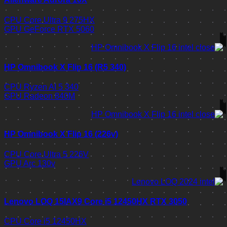
CPU
Core Ultra 9 275HX
GPU
GeForce RTX 5060
HP Omnibook X Flip 16 (R5 340)
CPU
Ryzen AI 5 340
GPU
Radeon 840M
HP Omnibook X Flip 16 (226v)
CPU
Core Ultra 5 226V
GPU
Arc 130v
Lenovo LOQ 15IAX9 Core i5 12450HX RTX 3050
CPU
Core i5 12450HX