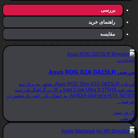
بررسی
راهنمای خرید
مقایسه
جدیدترین
بررسی Asus ROG G16 G615LR
لپ‌تاپ Asus ROG Strix G16 G615LR، مجهز به پردازنده
پیشرفته Intel Core Ultra 9 275HX و کارت گرافیک قدرتمند
NVIDIA GeForce RTX 5070Ti، به عنوان یک رقیب تازه‌نفس در
عرصه…
۲ روز پیش
بررسی