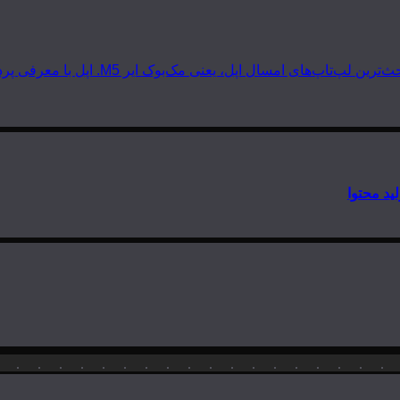
 مک‌بوک ایر M5. اپل با معرفی پردازنده‌های سری M5 دوباره گرد و خاک به…