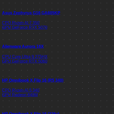
Asus Zephyrus G16 GA605KP
CPU
Ryzen AI 7 350
GPU
GeForce RTX 5070
Alienware Aurora 16X
CPU
Core Ultra 9 275HX
GPU
GeForce RTX 5060
HP Omnibook X Flip 16 (R5 340)
CPU
Ryzen AI 5 340
GPU
Radeon 840M
HP Omnibook X Flip 16 (226v)