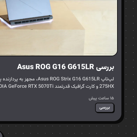
بررسی Asus ROG G16 G615LR
تازه‌نفس در عرصه…
۱۵ ساعت پیش
بررسی