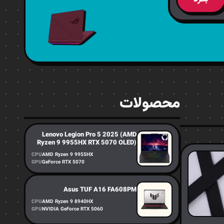
محصولات
Lenovo Legion Pro 5 2025 (AMD
Ryzen 9 9955HX RTX 5070 OLED)
CPU
AMD Ryzen 9 9955HX
GPU
GeForce RTX 5070
Asus TUF A16 FA608PM
CPU
AMD Ryzen 9 8940HX
GPU
NVIDIA GeForce RTX 5060