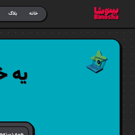
خانه
بلاگ
یه خ