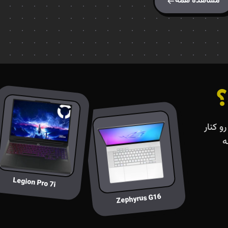
مشاهده همه
؟
و کنار
ه
Legion Pro 7i
Zephyrus G16