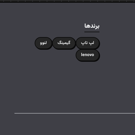
برندها
لپ تاپ
گیمینگ
لنوو
lenovo