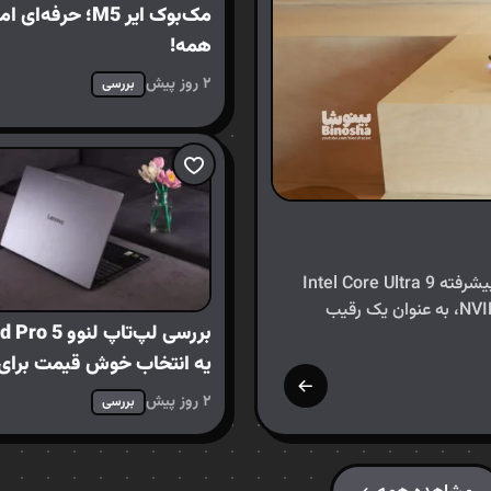
مک‌بوک ایر M5؛ حرفه‌ای
همه!
۲ روز پیش
بررسی
لپ‌تاپ Asus ROG Strix G16 G615LR، مجهز به پردازنده پیشرفته Intel Core Ultra 9
275HX و کارت گرافیک قدرتمند NVIDIA GeForce RTX 5070Ti، به عنوان یک رقیب
یه انتخاب خوش قیمت برای 
محتوا
۲ روز پیش
بررسی