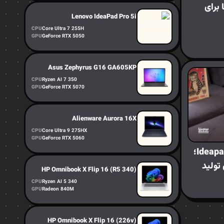
 اما برای
Lenovo IdeaPad Pro 5i
CPU
Core Ultra 7 255H
GPU
GeForce RTX 5050
Asus Zephyrus G16 GA605KP
CPU
Ryzen AI 7 350
GPU
GeForce RTX 5070
Alienware Aurora 16X
CPU
Core Ultra 9 275HX
GPU
GeForce RTX 5060
بررسی لپ‌تاپ لنوو Ideapad Pro 5؛
تولید
HP Omnibook X Flip 16 (R5 340)
CPU
Ryzen AI 5 340
GPU
Radeon 840M
HP Omnibook X Flip 16 (226v)