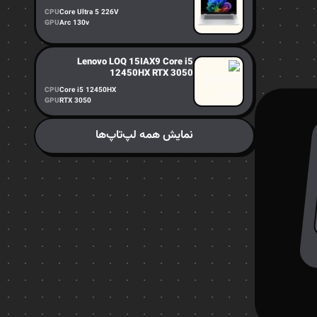
CPU
Core Ultra 5 226V
GPU
Arc 130v
Lenovo LOQ 15IAX9 Core i5
12450HX RTX 3050
CPU
Core i5 12450HX
GPU
RTX 3050
نمایش همه لپ‌تاپ‌ها