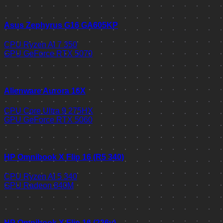
Asus Zephyrus G16 GA605KP
CPU
Ryzen AI 7 350
GPU
GeForce RTX 5070
Alienware Aurora 16X
CPU
Core Ultra 9 275HX
GPU
GeForce RTX 5060
HP Omnibook X Flip 16 (R5 340)
CPU
Ryzen AI 5 340
GPU
Radeon 840M
HP Omnibook X Flip 16 (226v)