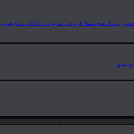
 مک‌بوک ایر M5. اپل با معرفی پردازنده‌های سری M5 دوباره گرد و خاک به…