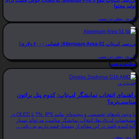
بررسی لپ‌تاپ لنوو Ideapad Pro 5؛ یه انتخاب خوش قیمت برای
تولید محتوا
۲ روز پیش
بررسی
بررسی لپ‌تاپ Alienware Area-51؛ فضایی ۶۰۰۰ دلاری!
۲ روز پیش
بررسی
مشاهده همه
جدیدترین
راهنمای انتخاب نمایشگر لپ‌تاپ: کدوم پنل براتون
مناسب‌تره؟
با وجود نام‌های تخصصی و پیچیده‌ای مانند TN، IPS یا OLED در
مشخصات لپ‌تاپ‌ها، انتخاب نمایشگر مناسب می‌تواند بسیار
گیج‌کننده باشد. در این مقاله از بینوشا، قصد داریم به زبانی…
۶ روز پیش