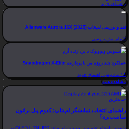
راهنمای خرید
نقد و بررسی لپ‌تاپ Alienware Aurora 16X (2025)
۲ ماه پیش
بررسی
عملکرد چند روزه من با پردازنده Snapdragon X-Elite
۱۸ ماه پیش
راهنمای خرید
مشاهده همه
جدیدترین
راهنمای انتخاب نمایشگر لپ‌تاپ: کدوم پنل براتون
مناسب‌تره؟
با وجود نام‌های تخصصی و پیچیده‌ای مانند TN، IPS یا OLED در