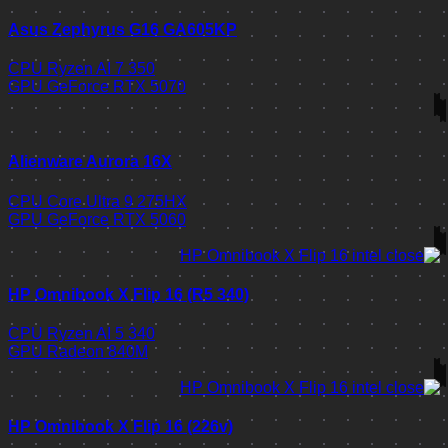
Asus Zephyrus G16 GA605KP
CPU
Ryzen AI 7 350
GPU
GeForce RTX 5070
Alienware Aurora 16X
CPU
Core Ultra 9 275HX
GPU
GeForce RTX 5060
HP Omnibook X Flip 16 (R5 340)
CPU
Ryzen AI 5 340
GPU
Radeon 840M
HP Omnibook X Flip 16 (226v)