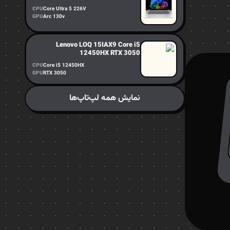
CPU
Core Ultra 5 226V
GPU
Arc 130v
Lenovo LOQ 15IAX9 Core i5
12450HX RTX 3050
CPU
Core i5 12450HX
GPU
RTX 3050
نمایش همه لپ‌تاپ‌ها