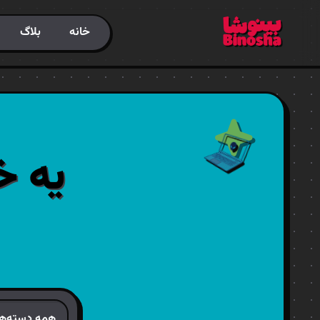
خانه
بلاگ
یه خ