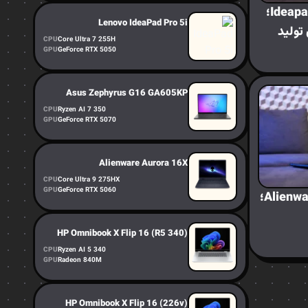
بررسی لپ‌تاپ لنوو Ideapad Pro 5؛
Lenovo IdeaPad Pro 5i
تولید
CPU
Core Ultra 7 255H
GPU
GeForce RTX 5050
Asus Zephyrus G16 GA605KP
CPU
Ryzen AI 7 350
GPU
GeForce RTX 5070
Alienware Aurora 16X
CPU
Core Ultra 9 275HX
GPU
GeForce RTX 5060
بررسی لپ‌تاپ Alienware Area-51؛
HP Omnibook X Flip 16 (R5 340)
CPU
Ryzen AI 5 340
GPU
Radeon 840M
HP Omnibook X Flip 16 (226v)