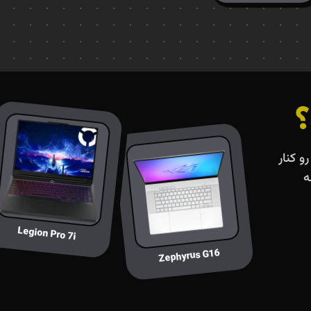
؟
و کنار
ه
Legion Pro 7i
Zephyrus G16