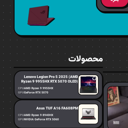
محصولات
Lenovo Legion Pro 5 2025 (AMD
Ryzen 9 9955HX RTX 5070 OLED)
CPU
AMD Ryzen 9 9955HX
GPU
GeForce RTX 5070
Asus TUF A16 FA608PM
CPU
AMD Ryzen 9 8940HX
GPU
NVIDIA GeForce RTX 5060