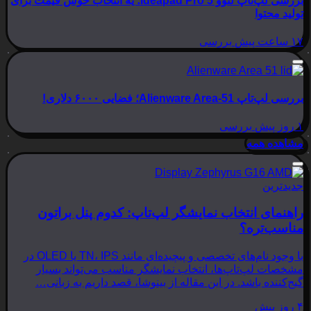
بررسی لپ‌تاپ لنوو Ideapad Pro 5؛ یه انتخاب خوش قیمت برای
تولید محتوا
۱۷ ساعت پیش
بررسی
بررسی لپ‌تاپ Alienware Area-51؛ فضایی ۶۰۰۰ دلاری!
۱ روز پیش
بررسی
مشاهده همه
جدیدترین
راهنمای انتخاب نمایشگر لپ‌تاپ: کدوم پنل براتون
مناسب‌تره؟
با وجود نام‌های تخصصی و پیچیده‌ای مانند TN، IPS یا OLED در
مشخصات لپ‌تاپ‌ها، انتخاب نمایشگر مناسب می‌تواند بسیار
گیج‌کننده باشد. در این مقاله از بینوشا، قصد داریم به زبانی…
۴ روز پیش