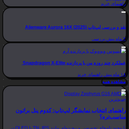
راهنمای خرید
نقد و بررسی لپ‌تاپ Alienware Aurora 16X (2025)
۲ ماه پیش
بررسی
عملکرد چند روزه من با پردازنده Snapdragon X-Elite
۱۸ ماه پیش
راهنمای خرید
مشاهده همه
جدیدترین
راهنمای انتخاب نمایشگر لپ‌تاپ: کدوم پنل براتون
مناسب‌تره؟
با وجود نام‌های تخصصی و پیچیده‌ای مانند TN، IPS یا OLED در