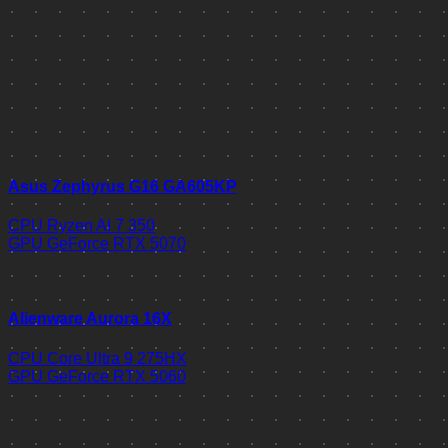
Asus Zephyrus G16 GA605KP
CPU
Ryzen AI 7 350
GPU
GeForce RTX 5070
Alienware Aurora 16X
CPU
Core Ultra 9 275HX
GPU
GeForce RTX 5060