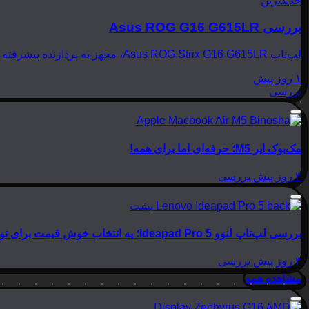
جدیدترین
بررسی Asus ROG G16 G615LR
لپ‌تاپ Asus ROG Strix G16 G615LR، مجهز به پردازنده پیشرفته Intel Core Ultra 9 275HX و کارت گرافیک قدرتمند NVIDIA GeForce RTX 5070Ti، به عنوان یک رقیب تازه‌نفس در عرصه…
۱ روز پیش
بررسی
مک‌بوک ایر M5؛ حرفه‌ای اما برای همه!
۳ روز پیش
بررسی
بررسی لپ‌تاپ لنوو Ideapad Pro 5؛ یه انتخاب خوش قیمت برای تولید محتوا
۳ روز پیش
بررسی
مشاهده همه