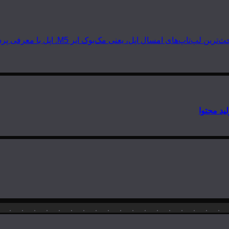
 مک‌بوک ایر M5. اپل با معرفی پردازنده‌های سری M5 دوباره گرد و خاک به…