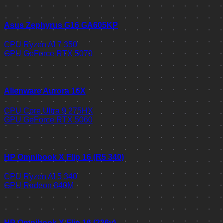
Asus Zephyrus G16 GA605KP
CPU
Ryzen AI 7 350
GPU
GeForce RTX 5070
Alienware Aurora 16X
CPU
Core Ultra 9 275HX
GPU
GeForce RTX 5060
HP Omnibook X Flip 16 (R5 340)
CPU
Ryzen AI 5 340
GPU
Radeon 840M
HP Omnibook X Flip 16 (226v)