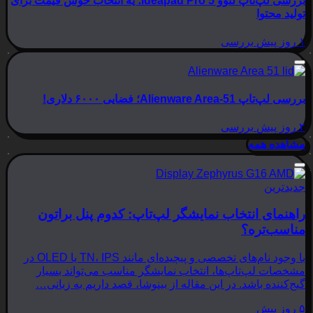
بررسی لپ‌تاپ لنوو Ideapad Pro 5؛ یه انتخاب خوش قیمت برای
تولید محتوا
۱ روز پیش
بررسی
بررسی لپ‌تاپ Alienware Area-51؛ فضایی ۶۰۰۰ دلاری!
۲ روز پیش
بررسی
مشاهده همه
جدیدترین
راهنمای انتخاب نمایشگر لپ‌تاپ: کدوم پنل براتون
مناسب‌تره؟
با وجود نام‌های تخصصی و پیچیده‌ای مانند TN، IPS یا OLED در
مشخصات لپ‌تاپ‌ها، انتخاب نمایشگر مناسب می‌تواند بسیار
گیج‌کننده باشد. در این مقاله از بینوشا، قصد داریم به زبانی…
۵ روز پیش