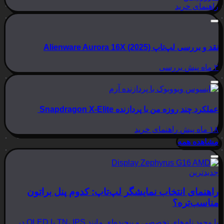
راهنمای خرید
نقد و بررسی لپ‌تاپ Alienware Aurora 16X (2025)
۲ ماه پیش
بررسی
عملکرد چند روزه من با پردازنده Snapdragon X-Elite
۱۸ ماه پیش
راهنمای خرید
مشاهده همه
جدیدترین
راهنمای انتخاب نمایشگر لپ‌تاپ: کدوم پنل براتون
مناسب‌تره؟
با وجود نام‌های تخصصی و پیچیده‌ای مانند TN، IPS یا OLED در