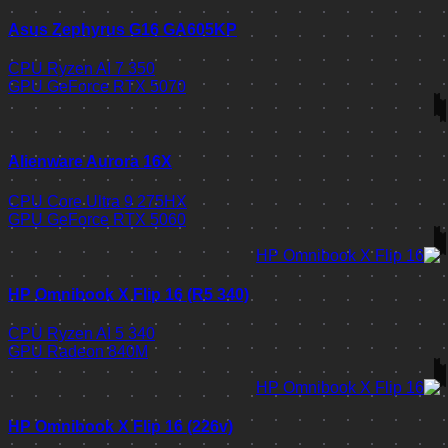
Asus Zephyrus G16 GA605KP
CPU
Ryzen AI 7 350
GPU
GeForce RTX 5070
Alienware Aurora 16X
CPU
Core Ultra 9 275HX
GPU
GeForce RTX 5060
HP Omnibook X Flip 16 (R5 340)
CPU
Ryzen AI 5 340
GPU
Radeon 840M
HP Omnibook X Flip 16 (226v)