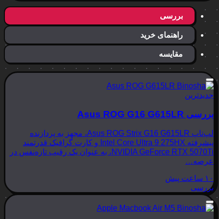
بررسی
راهنمای خرید
مقایسه
جدیدترین
بررسی Asus ROG G16 G615LR
لپ‌تاپ Asus ROG Strix G16 G615LR، مجهز به پردازنده
پیشرفته Intel Core Ultra 9 275HX و کارت گرافیک قدرتمند
NVIDIA GeForce RTX 5070Ti، به عنوان یک رقیب تازه‌نفس در
عرصه…
۱۰ ساعت پیش
بررسی