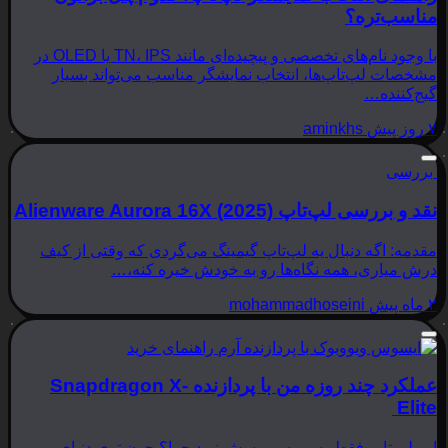
مناسب‌تره؟
با وجود نام‌های تخصصی و پیچیده‌ای مانند TN، IPS یا OLED در
مشخصات لپ‌تاپ‌ها، انتخاب نمایشگر مناسب می‌تواند بسیار
گیج‌کننده…
۷ روز پیش
aminkhs
بررسی
نقد و بررسی لپ‌تاپ Alienware Aurora 16X (2025)
مقدمه: اگه دنبال یه لپ‌تاپ گیمینگ می‌گردی که وقتی از کیف
درش میاری، همه نگاه‌ها رو به خودش خیره کنه،…
۲ ماه پیش
mohammadhoseini
راهنمای خرید
عملکرد چند روزه من با پردازنده Snapdragon X-
Elite
این لپ‌تاپ فقط یه بررسی بسش نبود چرا؟ چون توی دنیای