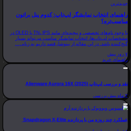
جدیدترین
راهنمای انتخاب نمایشگر لپ‌تاپ: کدوم پنل براتون
مناسب‌تره؟
با وجود نام‌های تخصصی و پیچیده‌ای مانند TN، IPS یا OLED در
مشخصات لپ‌تاپ‌ها، انتخاب نمایشگر مناسب می‌تواند بسیار
گیج‌کننده باشد. در این مقاله از بینوشا، قصد داریم به زبانی…
۷ روز پیش
راهنمای خرید
نقد و بررسی لپ‌تاپ Alienware Aurora 16X (2025)
۲ ماه پیش
بررسی
عملکرد چند روزه من با پردازنده Snapdragon X-Elite