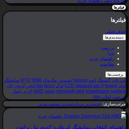
۱۸ ماه پیش
راهنمای خرید
فیلترها
فیلترها
حذف فیلتر
دسته‌بندی‌ها
بررسی
چرا
راهنمای خرید
مقایسه
برچسب‌ها
لپ تاپ
گیمینگ
لنوو
lenovo
ایسوس
مک‌بوک
5060
RTX
نمایشگر
اولد
legion
ideapad pro 5
LCD
لوک
lecco
loq
لیجن
لژیون
اپل
surface
snapdragon
oled
microsoft
asus
AMD
اچ پی
اینتل
بررسی
لپتاپ
rog
مرتب‌سازی:
جدیدترین
پربازدیدترین
محبوب‌ترین
راهنمای خرید
راهنمای انتخاب نمایشگر لپ‌تاپ: کدوم پنل براتون